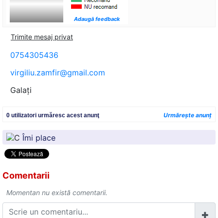
Adaugă feedback
Trimite mesaj privat
0754305436
virgiliu.zamfir@gmail.com
Galaţi
Urmăreşte anunţ
0 utilizatori urmăresc acest anunţ
Îmi place
Comentarii
Momentan nu există comentarii.