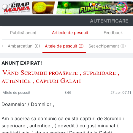
AUTENTIFICARE
Publică anunţ
Articole de pescuit
Feedback
0)
Ambarcațiuni (0)
Altele de pescuit (2)
Set echipament (0)
S
ANUNȚ EXPIRAT!
Vând Scrumbii proaspete , superioare ,
autentice , capturi Galati
Altele de pescuit
346
27 apr. 07:11
Doamnelor / Domnilor ,
Am placerea sa comunic ca exista capturi de Scrumbii
superioare , autentice , ( dovedit ) cu gust minunat (
cantitati mici ) de pe sectorul Dunarii de la Galati ,