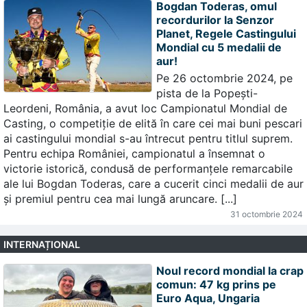
Bogdan Toderas, omul
recordurilor la Senzor
Planet, Regele Castingului
Mondial cu 5 medalii de
aur!
Pe 26 octombrie 2024, pe
pista de la Popești-
Leordeni, România, a avut loc Campionatul Mondial de
Casting, o competiție de elită în care cei mai buni pescari
ai castingului mondial s-au întrecut pentru titlul suprem.
Pentru echipa României, campionatul a însemnat o
victorie istorică, condusă de performanțele remarcabile
ale lui Bogdan Toderas, care a cucerit cinci medalii de aur
și premiul pentru cea mai lungă aruncare. [...]
31 octombrie 2024
INTERNAȚIONAL
Noul record mondial la crap
comun: 47 kg prins pe
Euro Aqua, Ungaria