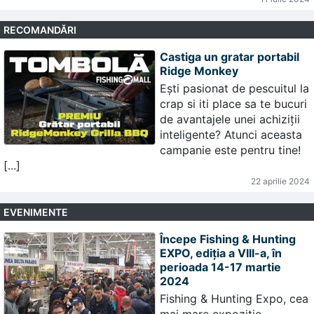
RECOMANDĂRI
Castiga un gratar portabil
Ridge Monkey
Ești pasionat de pescuitul la
crap si iti place sa te bucuri
de avantajele unei achiziții
inteligente? Atunci aceasta
campanie este pentru tine!
[...]
22 aprilie 2024
EVENIMENTE
Începe Fishing & Hunting
EXPO, ediția a VIII-a, în
perioada 14-17 martie
2024
Fishing & Hunting Expo, cea
mai mare expoziție