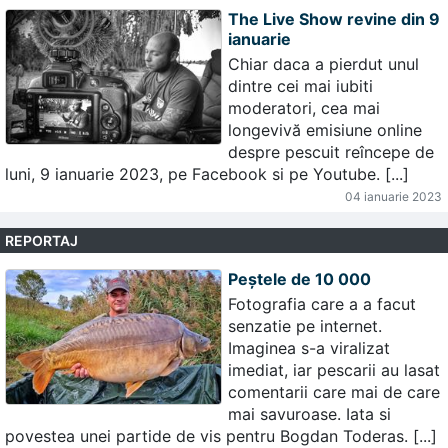
The Live Show revine din 9
ianuarie
Chiar daca a pierdut unul
dintre cei mai iubiti
moderatori, cea mai
longevivă emisiune online
despre pescuit reîncepe de
luni, 9 ianuarie 2023, pe Facebook si pe Youtube. [...]
04 ianuarie 2023
REPORTAJ
Peștele de 10 000
Fotografia care a a facut
senzatie pe internet.
Imaginea s-a viralizat
imediat, iar pescarii au lasat
comentarii care mai de care
mai savuroase. Iata si
povestea unei partide de vis pentru Bogdan Toderas. [...]