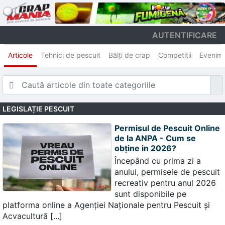
AUTENTIFICARE
Articole
Tehnici de pescuit
Bălți de crap
Competiții
Evenim
LEGISLAȚIE PESCUIT
Permisul de Pescuit Online
de la ANPA - Cum se
obține in 2026?
Începând cu prima zi a
anului, permisele de pescuit
recreativ pentru anul 2026
sunt disponibile pe
platforma online a Agenției Naționale pentru Pescuit și
Acvacultură [...]