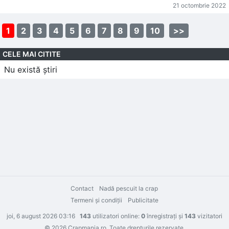
21 octombrie 2022
1
2
3
4
5
6
7
8
9
10
>>
CELE MAI CITITE
Nu există știri
Contact
Nadă pescuit la crap
Termeni şi condiţii
Publicitate
joi, 6 august 2026 03:16
143
utilizatori online:
0
înregistraţi şi
143
vizitatori
© 2026 Crapmania.ro. Toate drepturile rezervate.