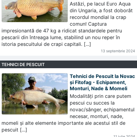
Astăzi, pe lacul Euro Aqua
din Ungaria, a fost doborât
recordul mondial la crap
comun! Captura
impresionantă de 47 kg a ridicat standardele pentru
pescarii din întreaga lume, stabilind un nou reper în
istoria pescuitului de crapi capitali. [...]
13 septembrie 2024
TEHNICI DE PESCUIT
Tehnici de Pescuit la Novac
și Fitofag - Echipament,
Monturi, Nade & Momeli
Modalități prin care putem
pescui cu succes la
novac/sânger, echipamentul
necesar, monturi, nade,
momeli și alte elemente importante ale acestui stil de
pescuit [...]
11 iulie 2024