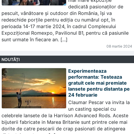
dedicată pasionaților de
pescuit, vânătoare și outdoor din România, își va
redeschide porțile pentru ediția cu numărul opt, în
perioada 14-17 martie 2024, în cadrul Complexului
Expozițional Romexpo, Pavilionul B1, pentru că pasiunile
sunt urmate în fiecare an. [...]
08 martie 2024
NOUTĂȚI
Experimenteaza
performanta: Testeaza
gratuit cele mai premiate
lansete pentru distanta pe
24 februarie
Claumar Pescar va invita la
un casting special cu
celebrele lansete de la Harrison Advanced Rods. Aceste
bijuterii fabricate in Marea Britanie sunt printre cele mai
dorite de catre pescarii de crap pasionati de atingerea