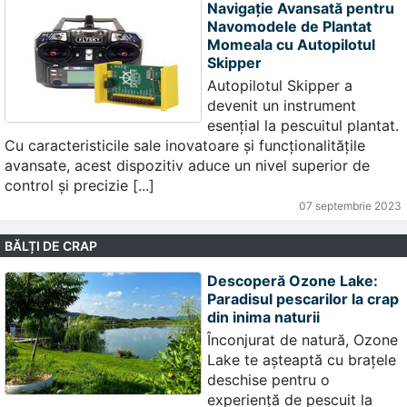
Navigație Avansată pentru
Navomodele de Plantat
Momeala cu Autopilotul
Skipper
Autopilotul Skipper a
devenit un instrument
esențial la pescuitul plantat.
Cu caracteristicile sale inovatoare și funcționalitățile
avansate, acest dispozitiv aduce un nivel superior de
control și precizie [...]
07 septembrie 2023
BĂLȚI DE CRAP
Descoperă Ozone Lake:
Paradisul pescarilor la crap
din inima naturii
Înconjurat de natură, Ozone
Lake te așteaptă cu brațele
deschise pentru o
experiență de pescuit la