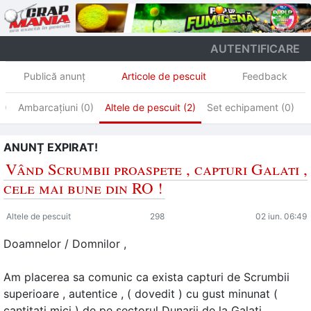
AUTENTIFICARE
Publică anunţ
Articole de pescuit
Feedback
0)
Ambarcațiuni (0)
Altele de pescuit (2)
Set echipament (0)
S
ANUNȚ EXPIRAT!
Vând Scrumbii proaspete , capturi Galati ,
cele mai bune din RO !
Altele de pescuit
298
02 iun. 06:49
Doamnelor / Domnilor ,
Am placerea sa comunic ca exista capturi de Scrumbii
superioare , autentice , ( dovedit ) cu gust minunat (
cantitati mici ) de pe sectorul Dunarii de la Galati ,