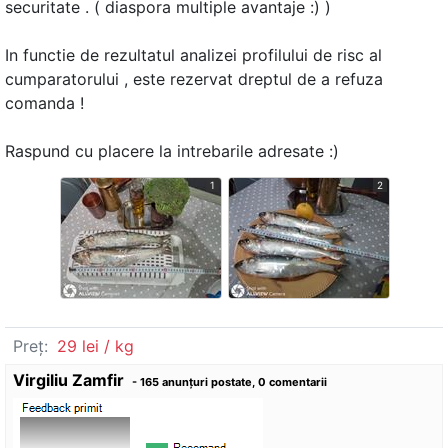
securitate . ( diaspora multiple avantaje :) )
In functie de rezultatul analizei profilului de risc al
cumparatorului , este rezervat dreptul de a refuza
comanda !
Raspund cu placere la intrebarile adresate :)
1
2
Preț:
29 lei / kg
Virgiliu Zamfir
- 165 anunţuri postate, 0 comentarii