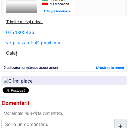
Adaugă feedback
Trimite mesaj privat
0754305436
virgiliu.zamfir@gmail.com
Galaţi
Urmăreşte anunţ
0 utilizatori urmăresc acest anunţ
Îmi place
Comentarii
Momentan nu există comentarii.