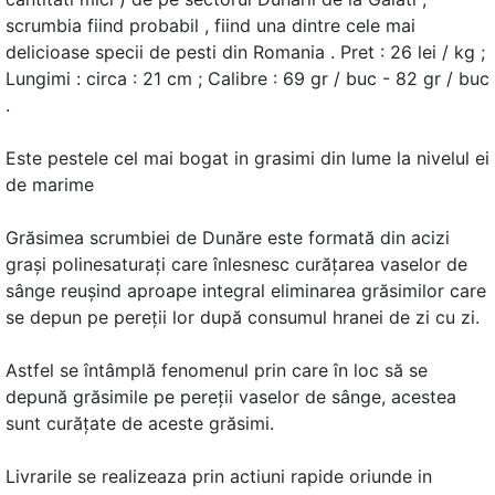
scrumbia fiind probabil , fiind una dintre cele mai
delicioase specii de pesti din Romania . Pret : 26 lei / kg ;
Lungimi : circa : 21 cm ; Calibre : 69 gr / buc - 82 gr / buc
.
Este pestele cel mai bogat in grasimi din lume la nivelul ei
de marime
Grăsimea scrumbiei de Dunăre este formată din acizi
graşi polinesaturaţi care înlesnesc curăţarea vaselor de
sânge reuşind aproape integral eliminarea grăsimilor care
se depun pe pereţii lor după consumul hranei de zi cu zi.
Astfel se întâmplă fenomenul prin care în loc să se
depună grăsimile pe pereţii vaselor de sânge, acestea
sunt curăţate de aceste grăsimi.
Livrarile se realizeaza prin actiuni rapide oriunde in