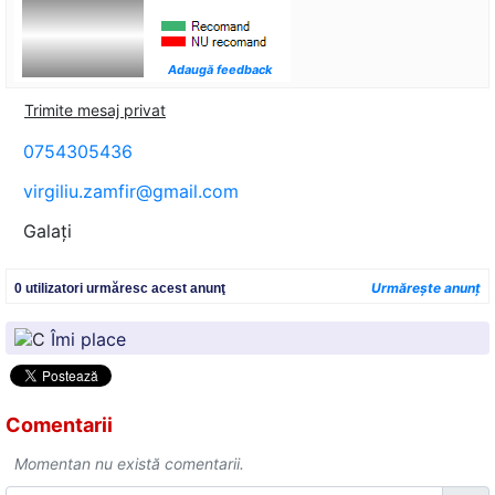
Adaugă feedback
Trimite mesaj privat
0754305436
virgiliu.zamfir@gmail.com
Galaţi
Urmăreşte anunţ
0 utilizatori urmăresc acest anunţ
Îmi place
Comentarii
Momentan nu există comentarii.