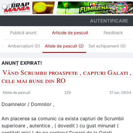
AUTENTIFICARE
Publică anunţ
Articole de pescuit
Feedback
0)
Ambarcațiuni (0)
Altele de pescuit (2)
Set echipament (0)
S
ANUNȚ EXPIRAT!
Vând Scrumbii proaspete , capturi Galati ,
cele mai bune din RO
Altele de pescuit
229
21 iun. 09:04
Doamnelor / Domnilor ,
Am placerea sa comunic ca exista capturi de Scrumbii
superioare , autentice , ( dovedit ) cu gust minunat (
cantitati mici ) de pe sectorul Dunarii de la Galati ,