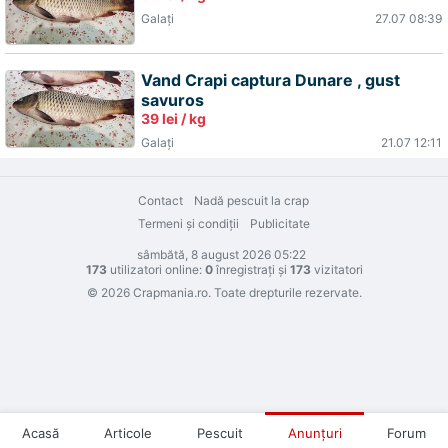
Galaţi
27.07 08:39
Vand Crapi captura Dunare , gust
savuros
39 lei / kg
Galaţi
21.07 12:11
Contact
Nadă pescuit la crap
Termeni şi condiţii
Publicitate
sâmbătă, 8 august 2026 05:22
173
utilizatori online:
0
înregistraţi şi
173
vizitatori
© 2026 Crapmania.ro. Toate drepturile rezervate.
Acasă
Articole
Pescuit
Anunţuri
Forum