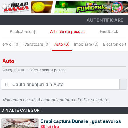
AUTENTIFICARE
Publică anunţ
Articole de pescuit
Feedback
Servicii (0)
Vânătoare (0)
Auto (0)
Imobiliare (0)
Electronice (
Auto
Anunțuri auto - Oferte pentru pescari
Momentan nu există anunţuri conform criteriilor selectate.
DIN ALTE CATEGORII
Crapi captura Dunare , gust savuros
39 lei / kg