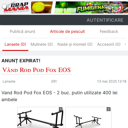
AUTENTIFICARE
Publică anunţ
Articole de pescuit
Feedback
Lansete (0)
Mulinete (0)
Nade și momeli (0)
Accesorii (0)
C
ANUNȚ EXPIRAT!
Vând Rod Pod Fox EOS
Lansete
391
13 mai 2025 13:18
Vand Rod Pod Fox EOS - 2 buc. putin utilizate 400 lei
ambele
1
2