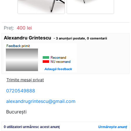
Preț:
400 lei
Alexandru Grintescu
- 3 anunţuri postate, 0 comentarii
Adaugă feedback
Trimite mesaj privat
0720549888
alexandrugrintescu@gmail.com
Bucureşti
Urmăreşte anunţ
0 utilizatori urmăresc acest anunţ