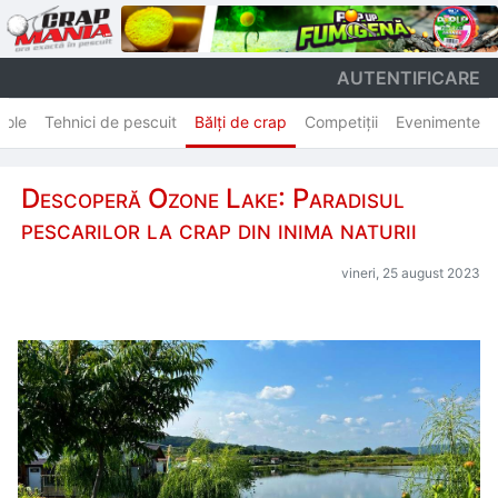
AUTENTIFICARE
cole
Tehnici de pescuit
Bălți de crap
Competiții
Evenimente
Descoperă Ozone Lake: Paradisul
pescarilor la crap din inima naturii
vineri, 25 august 2023