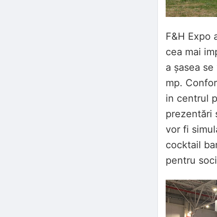
F&H Expo a
cea mai imp
a șasea se
mp. Confo
in centrul 
prezentări 
vor fi simu
cocktail ba
pentru socia