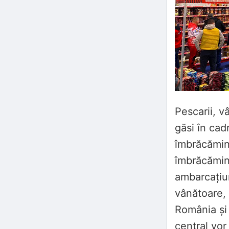
Pescarii, vâ
găsi în cad
îmbrăcămin
îmbrăcămint
ambarcațiuni
vânătoare, 
România și
central vo