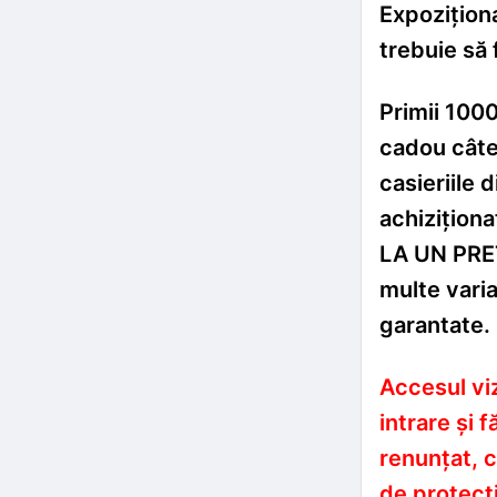
Expoziționa
trebuie să 
Primii 1000 
cadou câte 
casieriile 
achiziționa
LA UN PREȚ
multe vari
garantate.
Accesul viz
intrare și 
renunțat, c
de protecți