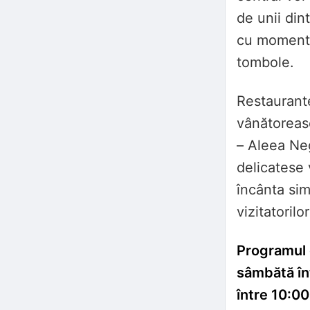
de unii din
cu momente
tombole.
Restaurant
vânătoreasc
– Aleea Neg
delicatese 
încânta sim
vizitatorilo
Programul d
sâmbătă în
între 10:00