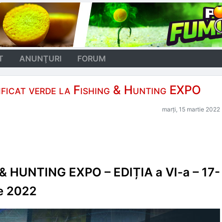
T
ANUNŢURI
FORUM
ificat verde la Fishing & Hunting EXPO
marți, 15 martie 2022
& HUNTING EXPO – EDIȚIA a VI-a – 17-
e 2022