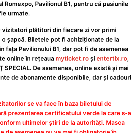
l Romexpo, Pavilionul B1, pentru că pasiunile
fie urmate.
vizitatori plătitori din fiecare zi vor primi
o șapcă. Biletele pot fi achiziționate de la
din fața Pavilionului B1, dar pot fi de asemenea
te online în rețeaua
myticket.ro
și
entertix.ro
,
 SPECIAL. De asemenea, online există și mai
ante de abonamente disponibile, dar și cadouri
itatorilor se va face în baza biletului de
fără prezentarea certificatului verde la care s-a
onform ultimelor știri de la autorități. Masca
e de asemenea nu va mai fi obligatorie în