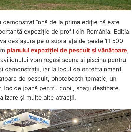
 demonstrat încă de la prima ediție că este
ortantă expoziție de profil din România. Ediția
 va desfășura pe o suprafață de peste 11 500
rm
planului expoziției de pescuit și vânătoare
,
pavilionului vom regăsi scena și piscina pentru
și demonstrații, iar la locul de entertainment
latoare de pescuit, photobooth tematic, un
r, loc de joacă pentru copii, spații destinate
lizare și multe alte atracții.