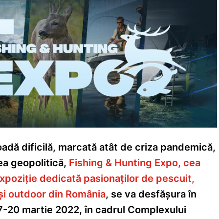
oadă dificilă, marcată atât de criza pandemică,
ea geopolitică,
Fishing & Hunting Expo, cea
xpoziție dedicată pasionaților de pescuit,
și outdoor din România
, se va desfășura în
7-20 martie 2022, în cadrul Complexului