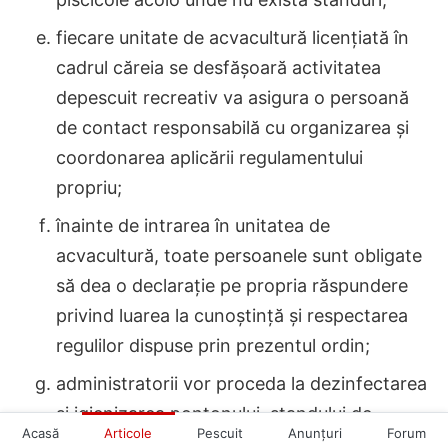
fiecare unitate de acvacultură licențiată în
cadrul căreia se desfășoară activitatea
depescuit recreativ va asigura o persoană
de contact responsabilă cu organizarea și
coordonarea aplicării regulamentului
propriu;
înainte de intrarea în unitatea de
acvacultură, toate persoanele sunt obligate
să dea o declarație pe propria răspundere
privind luarea la cunoștință și respectarea
regulilor dispuse prin prezentul ordin;
administratorii vor proceda la dezinfectarea
și igienizarea pontonului, standului de
Acasă
Articole
Pescuit
Anunţuri
Forum
pescuit, foișoarelor, umbrarelor, toaletelor