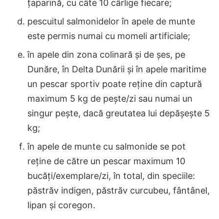
ţaparină, cu câte 10 cârlige fiecare;
pescuitul salmonidelor în apele de munte
este permis numai cu momeli artificiale;
în apele din zona colinară şi de şes, pe
Dunăre, în Delta Dunării şi în apele maritime
un pescar sportiv poate reţine din captură
maximum 5 kg de peşte/zi sau numai un
singur peşte, dacă greutatea lui depăşeşte 5
kg;
în apele de munte cu salmonide se pot
reţine de către un pescar maximum 10
bucăţi/exemplare/zi, în total, din speciile:
păstrăv indigen, păstrăv curcubeu, fântânel,
lipan şi coregon.