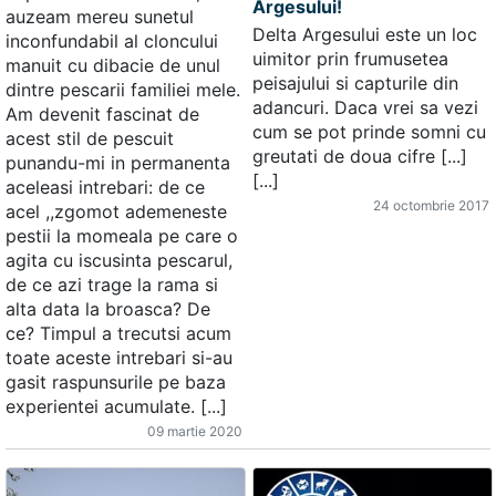
Argesului!
auzeam mereu sunetul
Delta Argesului este un loc
inconfundabil al cloncului
uimitor prin frumusetea
manuit cu dibacie de unul
peisajului si capturile din
dintre pescarii familiei mele.
adancuri. Daca vrei sa vezi
Am devenit fascinat de
cum se pot prinde somni cu
acest stil de pescuit
greutati de doua cifre [...]
punandu-mi in permanenta
[...]
aceleasi intrebari: de ce
24 octombrie 2017
acel ,,zgomot ademeneste
pestii la momeala pe care o
agita cu iscusinta pescarul,
de ce azi trage la rama si
alta data la broasca? De
ce? Timpul a trecutsi acum
toate aceste intrebari si-au
gasit raspunsurile pe baza
experientei acumulate. [...]
09 martie 2020