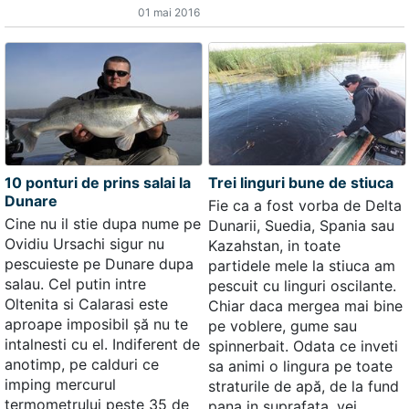
01 mai 2016
10 ponturi de prins salai la
Trei linguri bune de stiuca
Dunare
Fie ca a fost vorba de Delta
Cine nu il stie dupa nume pe
Dunarii, Suedia, Spania sau
Ovidiu Ursachi sigur nu
Kazahstan, in toate
pescuieste pe Dunare dupa
partidele mele la stiuca am
salau. Cel putin intre
pescuit cu linguri oscilante.
Oltenita si Calarasi este
Chiar daca mergea mai bine
aproape imposibil șă nu te
pe voblere, gume sau
intalnesti cu el. Indiferent de
spinnerbait. Odata ce inveti
anotimp, pe calduri ce
sa animi o lingura pe toate
imping mercurul
straturile de apă, de la fund
termometrului peste 35 de
pana in suprafata, vei