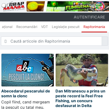
AUTENTIFICARE
rnațional
Recomandări
VDT
Legislație pescuit
Rapitorimania
Abecedarul pescarului de
Dan Mitranescu a prins un
somn la clonc
peste record la Feel Free
Fishing, un concurs
Copil fiind, cand mergeam
desfasurat in Delta
la pescuit cu tatal meu,