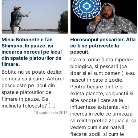
Mihai Bobonete e fan
Horoscopul pescarilor. Afla
Shimano. In pauze, isi
ce ti se potriveste la
incearca norocul pe lacul
pescuit.
din spatele platourilor de
Ca mai orice fiinta bipedo-
filmare.
biologica, si pescarii (ca
Bobita nu se poate dezlipi
doar si ei sunt oameni) s-au
de noua sa jucarie. Actorul
nascut in cate o zodie.
pescuieste pe lacul din
Pentru fiecare dintre ei
spatele platourilor de
exista planete, conjunctii si
filmare in pauze. Ce
alte socoteli care sa le
mulineta foloseste? [...]
influenteze existenta. Voi
15 septembrie 2017
incerca in cele ce urmeaza
sa reinterpretez zodiacul, sa
vedem cum sunt nativii
fiecarei zodii, si cum le