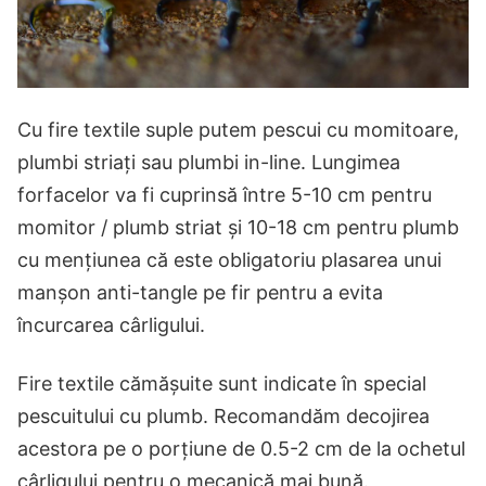
Cu fire textile suple putem pescui cu momitoare,
plumbi striați sau plumbi in-line. Lungimea
forfacelor va fi cuprinsă între 5-10 cm pentru
momitor / plumb striat și 10-18 cm pentru plumb
cu mențiunea că este obligatoriu plasarea unui
manșon anti-tangle pe fir pentru a evita
încurcarea cârligului.
Fire textile cămășuite sunt indicate în special
pescuitului cu plumb. Recomandăm decojirea
acestora pe o porțiune de 0.5-2 cm de la ochetul
cârligului pentru o mecanică mai bună.