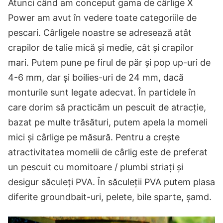
Atunci când am conceput gama de cârlige X
Power am avut în vedere toate categoriile de
pescari. Cârligele noastre se adresează atât
crapilor de talie mică și medie, cât și crapilor
mari. Putem pune pe firul de păr și pop up-uri de
4-6 mm, dar și boilies-uri de 24 mm, dacă
monturile sunt legate adecvat. În partidele în
care dorim să practicăm un pescuit de atracție,
bazat pe multe trăsături, putem apela la momeli
mici și cârlige pe măsură. Pentru a crește
atractivitatea momelii de cârlig este de preferat
un pescuit cu momitoare / plumbi striați și
desigur săculeți PVA. În săculeții PVA putem plasa
diferite groundbait-uri, pelete, bile sparte, șamd.