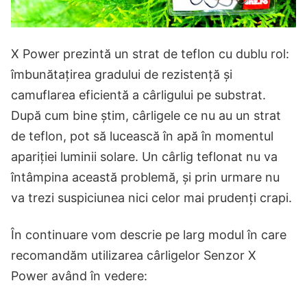
X Power prezintă un strat de teflon cu dublu rol:
îmbunătațirea gradului de rezistență și
camuflarea eficientă a cârligului pe substrat.
După cum bine știm, cârligele ce nu au un strat
de teflon, pot să lucească în apă în momentul
apariției luminii solare. Un cârlig teflonat nu va
întâmpina această problemă, și prin urmare nu
va trezi suspiciunea nici celor mai prudenți crapi.
În continuare vom descrie pe larg modul în care
recomandăm utilizarea cârligelor Senzor X
Power având în vedere: