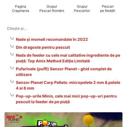
Pagina
Grupul
Grupul
Pescari
Crapmania
Pescari Români
Pescarilor
pe Reddit
Citește și ..
Nade și momeli recomandate în 2022
Din dragoste pentru pescuit
Nada de feeder cu cele mai calitative ingrediente de pe
piață: Top Amix Method Ediție Limitată
Pufarinele (puffi) Senzor Planet – ghid complet de
utilizare
Senzor Planet Carp Pellets: micropelete 2 mm & pelete
4 si 6 mm
Pop-up-urile Minis, cele mai mici pop-up-uri pentru
pescuit la feeder de pe piață