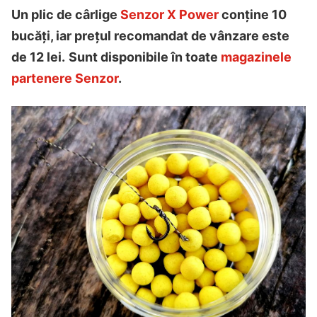
Un plic de cârlige
Senzor X Power
conține 10
bucăți, iar prețul recomandat de vânzare este
de 12 lei.
Sunt disponibile în toate
magazinele
partenere Senzor
.