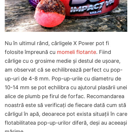
Nu în ultimul rând, cârligele X Power pot fi
folosite împreună cu
momeli flotante
. Fiind
cârlige cu o grosime medie și destul de ușoare,
am observat că se echilibrează perfect cu pop-
up-uri de 4-8 mm. Pop-up-urile cu diametru de
10-14 mm se pot echilibra cu ajutorul plasării unei
alice de plumb pe firul de forfac. Recomandarea
noastră este să verificați de fiecare dată cum stă
cârligul în apă, deoarece pot exista situații în care
flotabilitatea pop-up-urilor diferă, deși au aceeași
mărime.