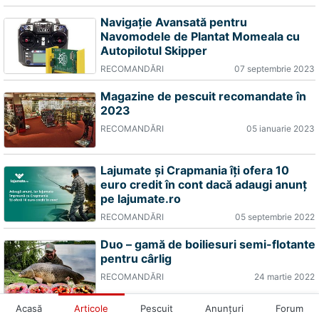
Navigație Avansată pentru
Navomodele de Plantat Momeala cu
Autopilotul Skipper
RECOMANDĂRI
07 septembrie 2023
Magazine de pescuit recomandate în
2023
RECOMANDĂRI
05 ianuarie 2023
Lajumate și Crapmania îți ofera 10
euro credit în cont dacă adaugi anunț
pe lajumate.ro
RECOMANDĂRI
05 septembrie 2022
Duo – gamă de boiliesuri semi-flotante
pentru cârlig
RECOMANDĂRI
24 martie 2022
Acasă
Articole
Pescuit
Anunţuri
Forum
Nade și momeli recomandate în 2022