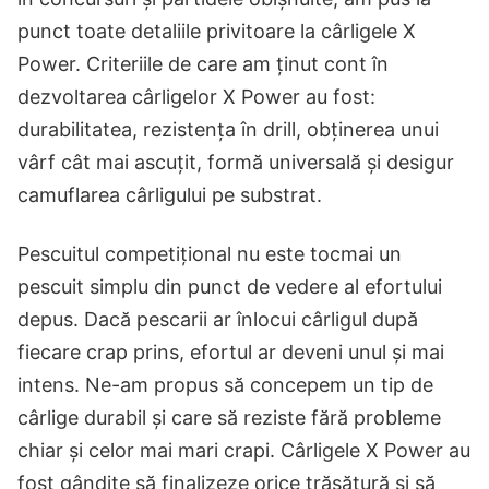
punct toate detaliile privitoare la cârligele X
Power. Criteriile de care am ținut cont în
dezvoltarea cârligelor X Power au fost:
durabilitatea, rezistența în drill, obținerea unui
vârf cât mai ascuțit, formă universală și desigur
camuflarea cârligului pe substrat.
Pescuitul competițional nu este tocmai un
pescuit simplu din punct de vedere al efortului
depus. Dacă pescarii ar înlocui cârligul după
fiecare crap prins, efortul ar deveni unul și mai
intens. Ne-am propus să concepem un tip de
cârlige durabil și care să reziste fără probleme
chiar și celor mai mari crapi. Cârligele X Power au
fost gândite să finalizeze orice trăsătură și să