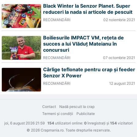
Black Winter la Senzor Planet. Super
reduceri la nada si articole de pescuit
RECOMANDĂRI
02 noiembrie 2021
Boiliesurile IMPACT VM, rețeta de
succes a lui Vlăduț Mateianu în
concursuri
RECOMANDĂRI
07 octombrie 2021
Cârlige teflonate pentru crap și feeder
Senzor X Power
RECOMANDĂRI
12 august 2021
Contact
Nadă pescuit la crap
Termeni şi condiţii
Publicitate
joi, 6 august 2026 21:59
154
utilizatori online:
0
înregistraţi şi
154
vizitatori
© 2026 Crapmania.ro. Toate drepturile rezervate.