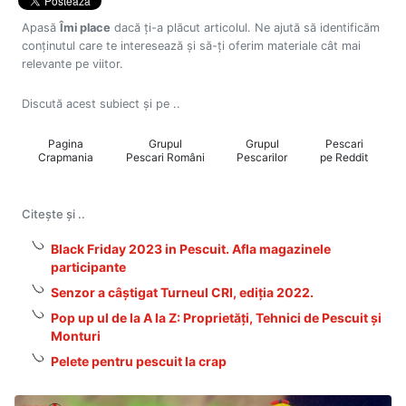
Apasă
Îmi place
dacă ți-a plăcut articolul. Ne ajută să identificăm
conținutul care te interesează și să-ți oferim materiale cât mai
relevante pe viitor.
Discută acest subiect și pe ..
Pagina
Grupul
Grupul
Pescari
Crapmania
Pescari Români
Pescarilor
pe Reddit
Citește și ..
Black Friday 2023 in Pescuit. Afla magazinele
participante
Senzor a câștigat Turneul CRI, ediția 2022.
Pop up ul de la A la Z: Proprietăți, Tehnici de Pescuit și
Monturi
Pelete pentru pescuit la crap