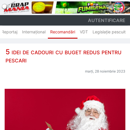
AUTENTIFICARE
Reportaj
Internațional
Recomandări
VDT
Legislație pescuit
5 idei de cadouri cu buget redus pentru
pescari
marți, 28 noiembrie 2023