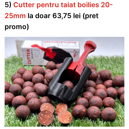
5)
Cutter pentru taiat boilies 20-
25mm
la doar 63,75 lei (pret
promo)