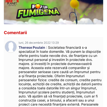
Comentarii
luni, 26 decembrie 2022 13:29
Therese Poulain
: Societatea financiară s-a
specializat în toate domeniile. Vă punem la dispoziție
oferte pentru toate nevoile dvs. de finanțare cu un
împrumut personal și investim în proiectele dvs.
majore. și investiți în proiectele dumneavoastră
majore. Aceasta este rezervată companiilor și
persoanelor serioase care caută un împrumut pentru
a-și finanța proiectele. Oferim împrumuturi
persoanelor fizice: credite de consum, credite pentru
locuințe, achiziții de credite, achiziții de datorii pentru
a consolida toate datoriile într-un singur împrumut,
împrumuturi școlare pentru studenți, împrumuturi
auto. Vă ajutăm să vă finanțați proiectele, cum ar fi
construcția casei, a biroului, a afacerii sau a unui
proiect care necesită finanțare externă. Persoanele