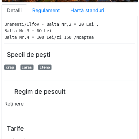
Detalii
Regulament
Hartă standuri
Branesti/Ilfov - Balta Nr,2 = 20 Lei .
Balta Nr.3 = 60 Lei
Specii de peşti
crap
caras
cteno
Regim de pescuit
Reţinere
Tarife