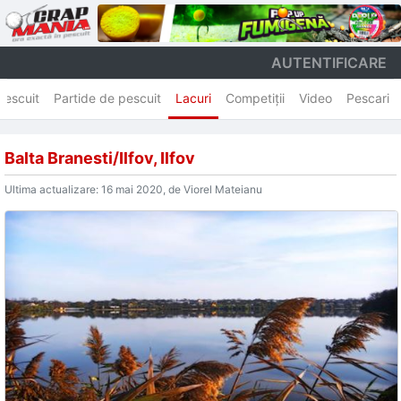
AUTENTIFICARE
Pescuit
Partide de pescuit
Lacuri
Competiţii
Video
Pescari
Balta Branesti/Ilfov, Ilfov
Ultima actualizare: 16 mai 2020, de Viorel Mateianu