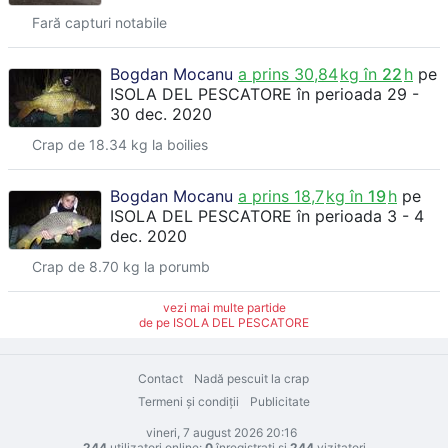
Fară capturi notabile
Bogdan Mocanu
a prins
30,84
kg în
22
h
pe
ISOLA DEL PESCATORE
în perioada 29 -
30 dec. 2020
Crap de 18.34 kg la boilies
Bogdan Mocanu
a prins
18,7
kg în
19
h
pe
ISOLA DEL PESCATORE
în perioada 3 - 4
dec. 2020
Crap de 8.70 kg la porumb
vezi mai multe partide
de pe ISOLA DEL PESCATORE
Contact
Nadă pescuit la crap
Termeni şi condiţii
Publicitate
vineri, 7 august 2026 20:16
244
utilizatori online:
0
înregistraţi şi
244
vizitatori