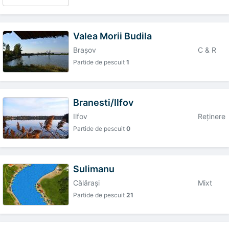
Valea Morii Budila
Braşov
C & R
Partide de pescuit
1
Branesti/Ilfov
Ilfov
Reţinere
Partide de pescuit
0
Sulimanu
Călăraşi
Mixt
Partide de pescuit
21