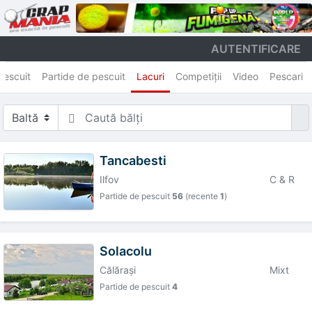
AUTENTIFICARE
Pescuit
Partide de pescuit
Lacuri
Competiţii
Video
Pescari
Tancabesti
Ilfov
C & R
Partide de pescuit
56
(recente
1
)
Solacolu
Călăraşi
Mixt
Partide de pescuit
4