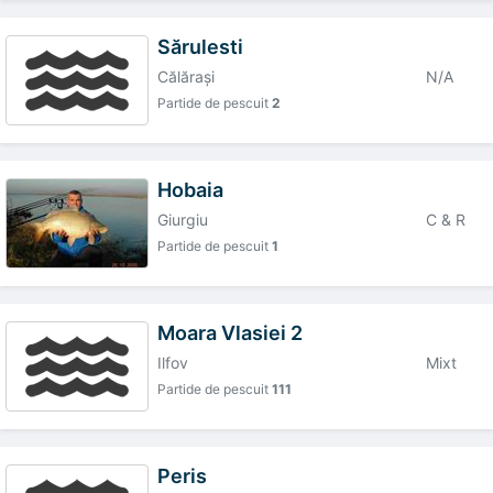
Sărulesti
Călăraşi
N/A
Partide de pescuit
2
Hobaia
Giurgiu
C & R
Partide de pescuit
1
Moara Vlasiei 2
Ilfov
Mixt
Partide de pescuit
111
Peris