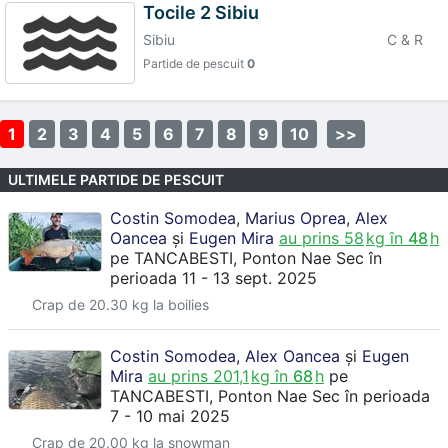
Tocile 2 Sibiu
Sibiu
C & R
Partide de pescuit
0
1
2
3
4
5
6
7
8
9
10
>>
ULTIMELE PARTIDE DE PESCUIT
Costin Somodea
,
Marius Oprea
,
Alex
Oancea
și
Eugen Mira
au prins
58
kg în
48
h
pe
TANCABESTI
, Ponton Nae Sec
în
perioada 11 - 13 sept. 2025
Crap de 20.30 kg la boilies
Costin Somodea
,
Alex Oancea
și
Eugen
Mira
au prins
201,1
kg în
68
h
pe
TANCABESTI
, Ponton Nae Sec
în perioada
7 - 10 mai 2025
Crap de 20.00 kg la snowman