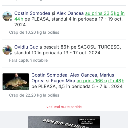
Costin Somodea
și
Alex Oancea
au prins
23,5
kg în
44
h
pe
PLEASA
, standul 4
în perioada 17 - 19 oct.
2024
Crap de 10.20 kg la boilies
Ovidiu Cuc
a pescuit
86
h
pe
SACOSU TURCESC
,
standul 10
în perioada 13 - 17 oct. 2024
Fară capturi notabile
Costin Somodea
,
Alex Oancea
,
Marius
Oprea
și
Eugen Mira
au prins
166
kg în
48
h
pe
PLEASA
, 4,5
în perioada 5 - 7 iul. 2024
Crap de 22.20 kg la boilies
vezi mai multe partide