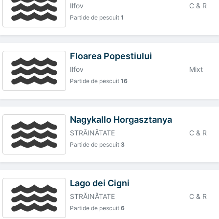
Ilfov
C & R
Partide de pescuit
1
Floarea Popestiului
Ilfov
Mixt
Partide de pescuit
16
Nagykallo Horgasztanya
STRĂINĂTATE
C & R
Partide de pescuit
3
Lago dei Cigni
STRĂINĂTATE
C & R
Partide de pescuit
6