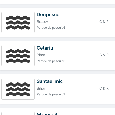
Doripesco
Braşov
C & R
Partide de pescuit
6
Cetariu
Bihor
C & R
Partide de pescuit
3
Santaul mic
Bihor
C & R
Partide de pescuit
1
Magura 9