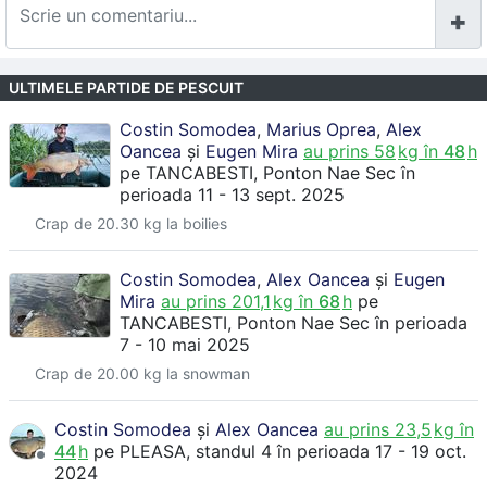
ULTIMELE PARTIDE DE PESCUIT
Costin Somodea
,
Marius Oprea
,
Alex
Oancea
și
Eugen Mira
au prins
58
kg în
48
h
pe
TANCABESTI
, Ponton Nae Sec
în
perioada 11 - 13 sept. 2025
Crap de 20.30 kg la boilies
Costin Somodea
,
Alex Oancea
și
Eugen
Mira
au prins
201,1
kg în
68
h
pe
TANCABESTI
, Ponton Nae Sec
în perioada
7 - 10 mai 2025
Crap de 20.00 kg la snowman
Costin Somodea
și
Alex Oancea
au prins
23,5
kg în
44
h
pe
PLEASA
, standul 4
în perioada 17 - 19 oct.
2024