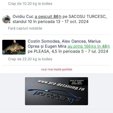
Crap de 10.20 kg la boilies
Ovidiu Cuc
a pescuit
86
h
pe
SACOSU TURCESC
,
standul 10
în perioada 13 - 17 oct. 2024
Fară capturi notabile
Costin Somodea
,
Alex Oancea
,
Marius
Oprea
și
Eugen Mira
au prins
166
kg în
48
h
pe
PLEASA
, 4,5
în perioada 5 - 7 iul. 2024
Crap de 22.20 kg la boilies
vezi mai multe partide