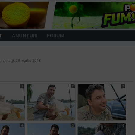
T
ANUNŢURI
FORUM
ianu
marți, 26 martie 2013
1
2
3
4
5
6