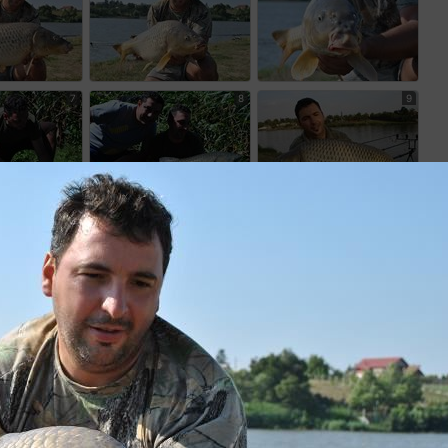
7
8
9
10
11
12
13
14
15