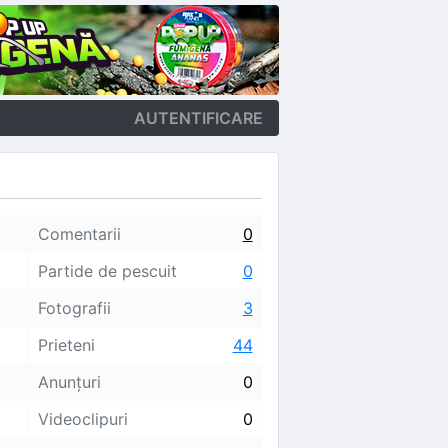
AUTENTIFICARE
Comentarii
0
Partide de pescuit
0
Fotografii
3
Prieteni
44
Anunţuri
0
Videoclipuri
0