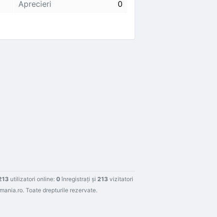
Aprecieri
0
213
utilizatori online:
0
înregistraţi şi
213
vizitatori
ania.ro. Toate drepturile rezervate.