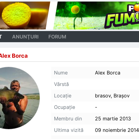
T
ANUNŢURI
FORUM
Alex Borca
Nume
Alex Borca
Vârstă
Locaţie
brasov, Braşov
Ocupaţie
-
Membru din
25 martie 2013
Ultima vizită
09 noiembrie 2014