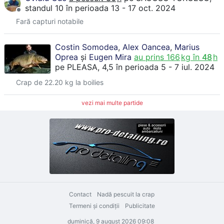
standul 10
în perioada 13 - 17 oct. 2024
Fară capturi notabile
Costin Somodea
,
Alex Oancea
,
Marius
Oprea
și
Eugen Mira
au prins
166
kg în
48
h
pe
PLEASA
, 4,5
în perioada 5 - 7 iul. 2024
Crap de 22.20 kg la boilies
vezi mai multe partide
Contact
Nadă pescuit la crap
Termeni şi condiţii
Publicitate
duminică, 9 august 2026 09:08