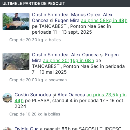
ULTIMELE PARTIDE DE PESCUIT
Costin Somodea
,
Marius Oprea
,
Alex
Oancea
și
Eugen Mira
au prins
58
kg în
48
h
pe
TANCABESTI
, Ponton Nae Sec
în
perioada 11 - 13 sept. 2025
Crap de 20.30 kg la boilies
Costin Somodea
,
Alex Oancea
și
Eugen
Mira
au prins
201,1
kg în
68
h
pe
TANCABESTI
, Ponton Nae Sec
în perioada
7 - 10 mai 2025
Crap de 20.00 kg la snowman
Costin Somodea
și
Alex Oancea
au prins
23,5
kg în
44
h
pe
PLEASA
, standul 4
în perioada 17 - 19 oct.
2024
Crap de 10.20 kg la boilies
Ovidiu Cuc
a pescuit
86
h
pe
SACOSU TURCESC
,