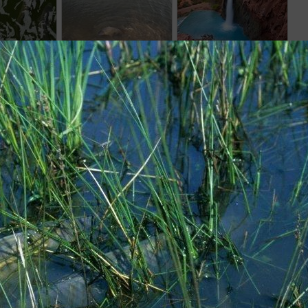
7
8
9
10
11
12
13
14
15