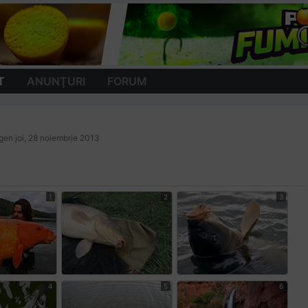
T
ANUNŢURI
FORUM
ugen
joi, 28 noiembrie 2013
1
2
3
4
5
6