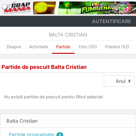
AUTENTIFICARE
BALTA CRISTIAN
Despre
Activitate
Partide
Foto (35)
Prieteni (52)
Partide de pescuit Balta Cristian
Nu există partide de pescuit pentru filtrul selectat.
Balta Cristian
Partide programate
0