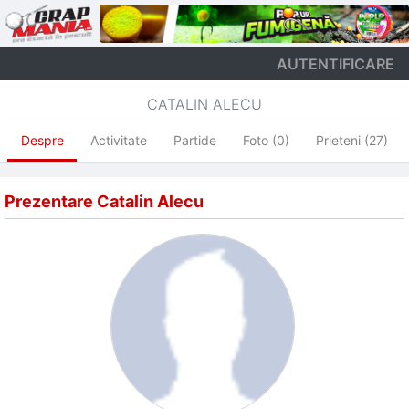
AUTENTIFICARE
CATALIN ALECU
Despre
Activitate
Partide
Foto (0)
Prieteni (27)
Prezentare Catalin Alecu