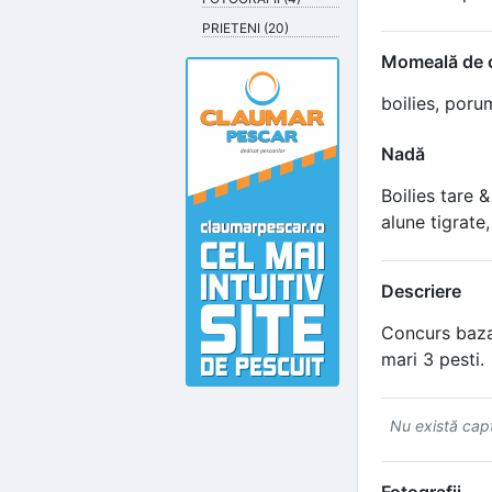
PRIETENI (20)
Momeală de c
boilies, por
Nadă
Boilies tare 
alune tigrate
Descriere
Concurs bazat
mari 3 pesti.
Nu există capt