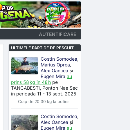
AUTENTIFICARE
ULTIMELE PARTIDE DE PESCUIT
Costin Somodea
,
Marius Oprea
,
Alex Oancea
și
Eugen Mira
au
prins
58
kg în
48
h
pe
TANCABESTI
, Ponton Nae Sec
în perioada 11 - 13 sept. 2025
Crap de 20.30 kg la boilies
Costin Somodea
,
Alex Oancea
și
Eugen Mira
au