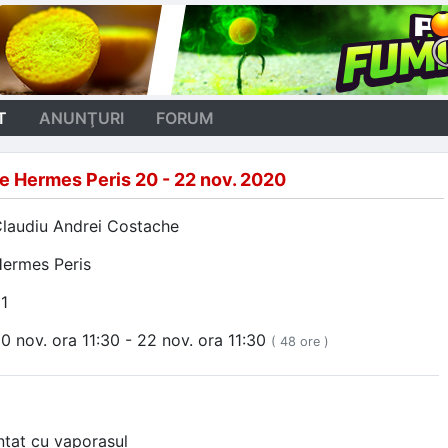
T
ANUNŢURI
FORUM
pe Hermes Peris 20 - 22 nov. 2020
laudiu Andrei Costache
ermes Peris
1
0 nov. ora 11:30 - 22 nov. ora 11:30
( 48 ore )
ntat cu vaporasul