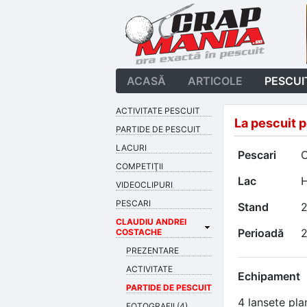
ACASĂ
ARTICOLE
PESCUI
ACTIVITATE PESCUIT
La pescuit 
PARTIDE DE PESCUIT
LACURI
Pescari
C
COMPETIŢII
Lac
H
VIDEOCLIPURI
PESCARI
Stand
2
CLAUDIU ANDREI
Perioadă
2
COSTACHE
PREZENTARE
ACTIVITATE
Echipament
PARTIDE DE PESCUIT
4 lansete pla
FOTOGRAFII (4)