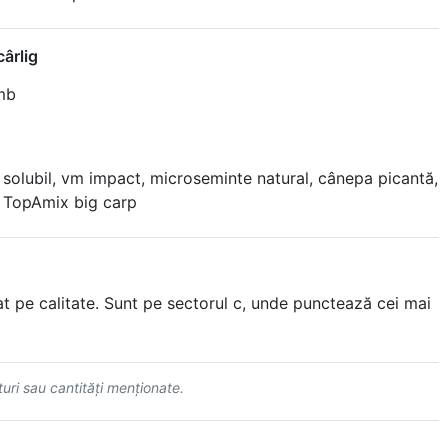
ârlig
umb
& solubil, vm impact, microseminte natural, cânepa picantă,
, TopAmix big carp
 pe calitate. Sunt pe sectorul c, unde punctează cei mai
uri sau cantităţi menţionate.