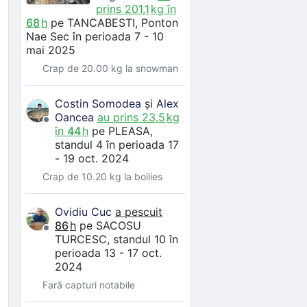
prins
201,1
kg în
68
h
pe
TANCABESTI
, Ponton
Nae Sec
în perioada 7 - 10
mai 2025
Crap de 20.00 kg la snowman
Costin Somodea
și
Alex
Oancea
au prins
23,5
kg
în
44
h
pe
PLEASA
,
standul 4
în perioada 17
- 19 oct. 2024
Crap de 10.20 kg la boilies
Ovidiu Cuc
a pescuit
86
h
pe
SACOSU
TURCESC
, standul 10
în
perioada 13 - 17 oct.
2024
Fară capturi notabile