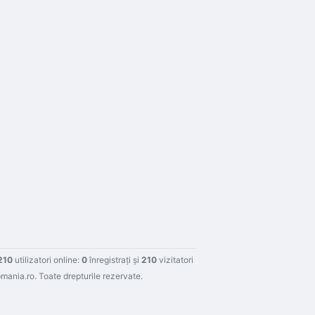
210
utilizatori online:
0
înregistraţi şi
210
vizitatori
ania.ro. Toate drepturile rezervate.