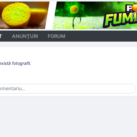
T
ANUNŢURI
FORUM
istă fotografii.