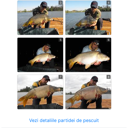
3
4
5
6
7
8
Vezi detaliile partidei de pescuit