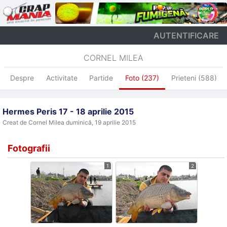
AUTENTIFICARE
CORNEL MILEA
Despre
Activitate
Partide
Foto (237)
Prieteni (588)
Hermes Peris 17 - 18 aprilie 2015
Creat de Cornel Milea
duminică, 19 aprilie 2015
Fotografii
1
2