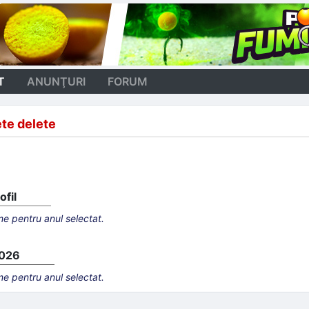
T
ANUNŢURI
FORUM
te delete
fil
e pentru anul selectat.
2026
e pentru anul selectat.