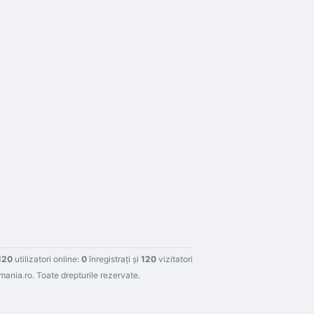
120
utilizatori online:
0
înregistraţi şi
120
vizitatori
nia.ro. Toate drepturile rezervate.