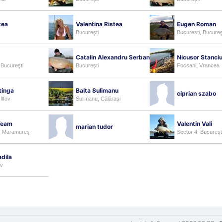
tea
Valentina Ristea
Eugen Roman
Bucureşti
Bucuresti, Bucureş
Catalin Alexandru Serban
Nicusor Stanci
 Bucureşti
Bucureşti
Focsani, Vrancea
tinga
Balta Sulimanu
ciprian szabo
Ilfov
Sulimanu, Călăraşi
Team
Valentin Vali
marian tudor
, Maramureş
Sector 4, Bucureşt
adila
ov