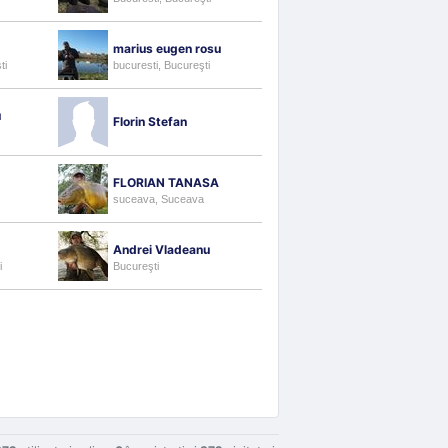
marius eugen rosu
ti
bucuresti, Bucureşti
u
Florin Stefan
FLORIAN TANASA
suceava, Suceava
Andrei Vladeanu
i
Bucureşti