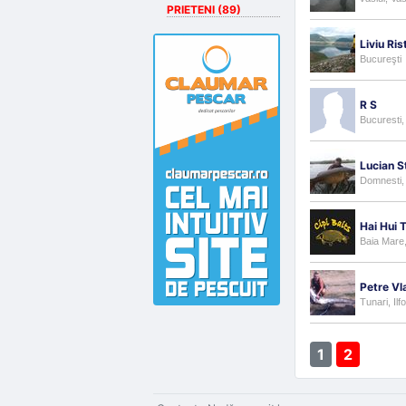
PRIETENI (89)
Liviu Ris
Bucureşti
R S
Bucuresti,
Lucian S
Domnesti, 
Hai Hui 
Baia Mare
Petre Vl
Tunari, Ilf
1
2