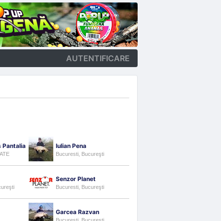
AUTENTIFICARE
 Pantalia
Iulian Pena
TATE
Bucuresti, Bucureşti
Senzor Planet
cureşti
Bucuresti, Bucureşti
Garcea Razvan
Bucuresti, Bucureşti