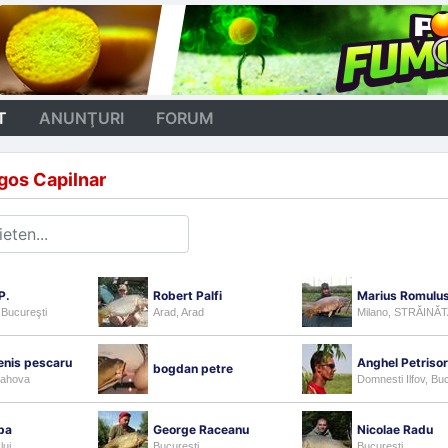
T
ANUNŢURI
FORUM
gos Capilnar
P.
Robert Palfi
Marius Romulus
 Bucureşti
Arad, Arad
Milano, STRĂINĂ
denis pescaru
Anghel Petrisor
bogdan petre
rahova
Domnesti Ilfov, Bu
opa
George Raceanu
Nicolae Radu
lui
Bucureşti
Bucureşti