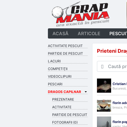
ACASĂ
ARTICOLE
PESCUI
ACTIVITATE PESCUIT
Prieteni Dra
PARTIDE DE PESCUIT
LACURI
COMPETIŢII
VIDEOCLIPURI
Cristian 
PESCARI
Bucuresti,
DRAGOS CAPILNAR
PREZENTARE
florin a
ACTIVITATE
breaza, P
PARTIDE DE PESCUIT
florin p
FOTOGRAFII (0)
vaslui, Vas