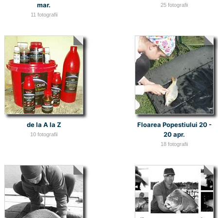
mar.
25 fotografii
11 fotografii
de la A la Z
Floarea Popestiului 20 -
20 apr.
10 fotografii
18 fotografii