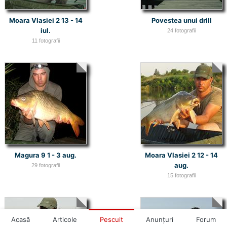
Moara Vlasiei 2 13 - 14
Povestea unui drill
iul.
24 fotografii
11 fotografii
Magura 9 1 - 3 aug.
Moara Vlasiei 2 12 - 14
aug.
29 fotografii
15 fotografii
Acasă
Articole
Pescuit
Anunţuri
Forum