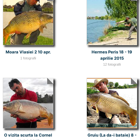
Moara Vlasiei 2 10 apr.
Hermes Peris 18 - 19
aprilie 2015
1 fotografii
12 fotografii
O vizita scurta la Cornel
Gruiu (La da-i bataie) 8 -