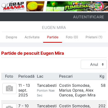
AUTENTIFICARE
EUGEN MIRA
Despre
Activitate
Partide
Foto (0)
Prieteni (1)
Partide de pescuit Eugen Mira
Foto
Perioadă
Lac
Pescari
Kg
11 - 13
Tancabesti
Costin Somodea
,
58
sept.
Marius Oprea
,
Alex
Ponton Nae
2025
Oancea
,
Eugen Mira
Sec
7 - 10
Tancabesti
Costin Somodea
,
202