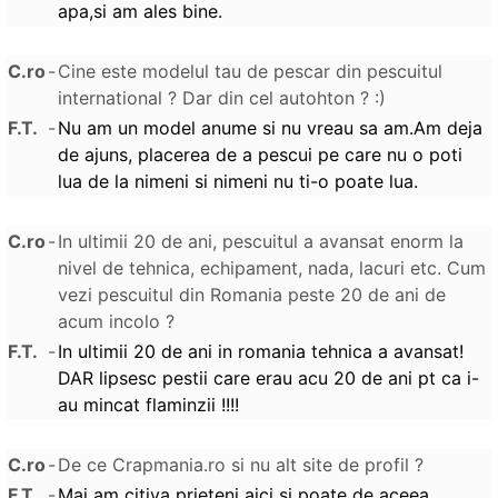
apa,si am ales bine.
C.ro
-
Cine este modelul tau de pescar din pescuitul
international ? Dar din cel autohton ? :)
F.T.
-
Nu am un model anume si nu vreau sa am.Am deja
de ajuns, placerea de a pescui pe care nu o poti
lua de la nimeni si nimeni nu ti-o poate lua.
C.ro
-
In ultimii 20 de ani, pescuitul a avansat enorm la
nivel de tehnica, echipament, nada, lacuri etc. Cum
vezi pescuitul din Romania peste 20 de ani de
acum incolo ?
F.T.
-
In ultimii 20 de ani in romania tehnica a avansat!
DAR lipsesc pestii care erau acu 20 de ani pt ca i-
au mincat flaminzii !!!!
C.ro
-
De ce Crapmania.ro si nu alt site de profil ?
F.T.
-
Mai am citiva prieteni aici si poate de aceea