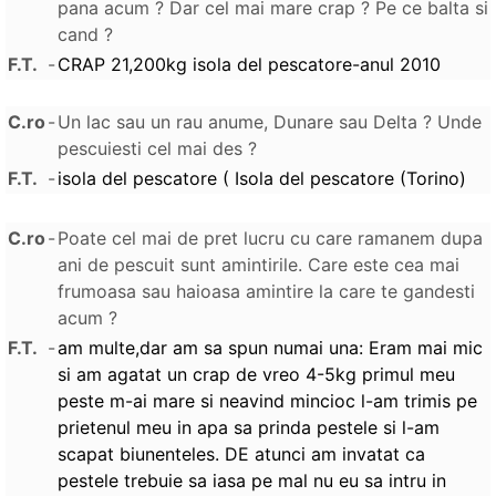
pana acum ? Dar cel mai mare crap ? Pe ce balta si
cand ?
F.T.
-
CRAP 21,200kg isola del pescatore-anul 2010
C.ro
-
Un lac sau un rau anume, Dunare sau Delta ? Unde
pescuiesti cel mai des ?
F.T.
-
isola del pescatore ( Isola del pescatore (Torino)
C.ro
-
Poate cel mai de pret lucru cu care ramanem dupa
ani de pescuit sunt amintirile. Care este cea mai
frumoasa sau haioasa amintire la care te gandesti
acum ?
F.T.
-
am multe,dar am sa spun numai una: Eram mai mic
si am agatat un crap de vreo 4-5kg primul meu
peste m-ai mare si neavind mincioc l-am trimis pe
prietenul meu in apa sa prinda pestele si l-am
scapat biunenteles. DE atunci am invatat ca
pestele trebuie sa iasa pe mal nu eu sa intru in