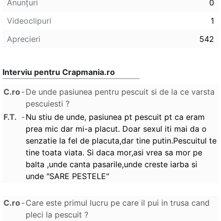
Anunţuri
0
Videoclipuri
1
Aprecieri
542
Interviu pentru Crapmania.ro
C.ro
-
De unde pasiunea pentru pescuit si de la ce varsta
pescuiesti ?
F.T.
-
Nu stiu de unde, pasiunea pt pescuit pt ca eram
prea mic dar mi-a placut. Doar sexul iti mai da o
senzatie la fel de placuta,dar tine putin.Pescuitul te
tine toata viata. Si daca mor,asi vrea sa mor pe
balta ,unde canta pasarile,unde creste iarba si
unde "SARE PESTELE"
C.ro
-
Care este primul lucru pe care il pui in trusa cand
pleci la pescuit ?