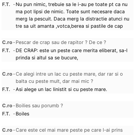
F.T.
-
Nu pun nimic, trebuie sa le i-au pe toate pt ca nu
ma pot lipsi de nimic. Toate sunt necesare daca
merg la pescuit. Daca merg la distractie atunci nu
tre sa uit amanta ,votca,berea si pastile de cap
C.ro
-
Pescar de crap sau de rapitor ? De ce ?
F.T.
-
DE CRAP: este un peste care merita eliberat, sa-l
prinda si altul sa se bucure,
C.ro
-
Ce alegi intre un lac cu peste mare, dar rar si o
balta cu peste mult, dar mai mic ?
F.T.
-
Asi alege un lac linistit si cu peste mare.
C.ro
-
Boilies sau porumb ?
F.T.
-
Boiles
C.ro
-
Care este cel mai mare peste pe care l-ai prins