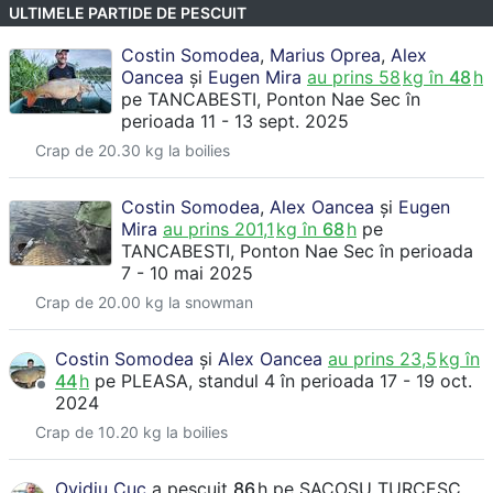
ULTIMELE PARTIDE DE PESCUIT
Costin Somodea
,
Marius Oprea
,
Alex
Oancea
și
Eugen Mira
au prins
58
kg în
48
h
pe
TANCABESTI
, Ponton Nae Sec
în
perioada 11 - 13 sept. 2025
Crap de 20.30 kg la boilies
Costin Somodea
,
Alex Oancea
și
Eugen
Mira
au prins
201,1
kg în
68
h
pe
TANCABESTI
, Ponton Nae Sec
în perioada
7 - 10 mai 2025
Crap de 20.00 kg la snowman
Costin Somodea
și
Alex Oancea
au prins
23,5
kg în
44
h
pe
PLEASA
, standul 4
în perioada 17 - 19 oct.
2024
Crap de 10.20 kg la boilies
Ovidiu Cuc
a pescuit
86
h
pe
SACOSU TURCESC
,