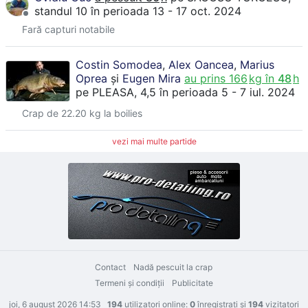
standul 10
în perioada 13 - 17 oct. 2024
Fară capturi notabile
Costin Somodea
,
Alex Oancea
,
Marius
Oprea
și
Eugen Mira
au prins
166
kg în
48
h
pe
PLEASA
, 4,5
în perioada 5 - 7 iul. 2024
Crap de 22.20 kg la boilies
vezi mai multe partide
Contact
Nadă pescuit la crap
Termeni şi condiţii
Publicitate
joi, 6 august 2026 14:53
194
utilizatori online:
0
înregistraţi şi
194
vizitatori