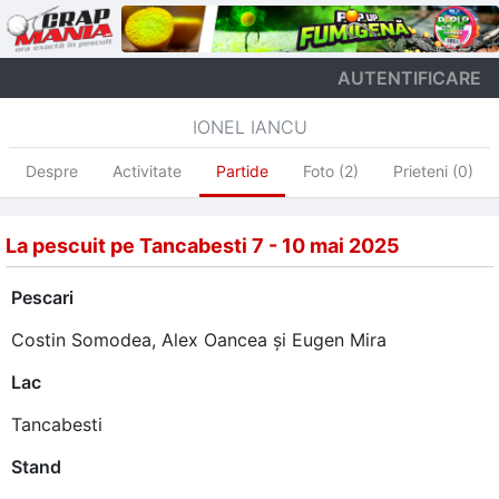
AUTENTIFICARE
IONEL IANCU
Despre
Activitate
Partide
Foto (2)
Prieteni (0)
La pescuit pe Tancabesti 7 - 10 mai 2025
Pescari
Costin Somodea
,
Alex Oancea
și
Eugen Mira
Lac
Tancabesti
Stand