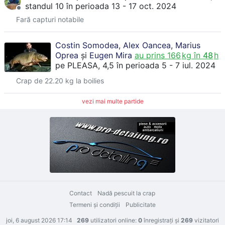
standul 10
în perioada 13 - 17 oct. 2024
Fară capturi notabile
Costin Somodea
,
Alex Oancea
,
Marius
Oprea
și
Eugen Mira
au prins
166
kg în
48
h
pe
PLEASA
, 4,5
în perioada 5 - 7 iul. 2024
Crap de 22.20 kg la boilies
vezi mai multe partide
Contact
Nadă pescuit la crap
Termeni şi condiţii
Publicitate
joi, 6 august 2026 17:14
269
utilizatori online:
0
înregistraţi şi
269
vizitatori