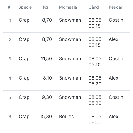
#
Specie
Kg
Momeală
Când
Pescar
D
Crap
8,70
Snowman
08.05
Costin
1
00:15
Crap
8,70
Snowman
08.05
Alex
2
03:15
Crap
11,50
Snowman
08.05
Costin
3
05:10
Crap
8,10
Snowman
08.05
Alex
4
05:20
Crap
9,30
Snowman
08.05
Costin
5
05:20
Crap
15,30
Boilies
08.05
Alex
R
6
06:00