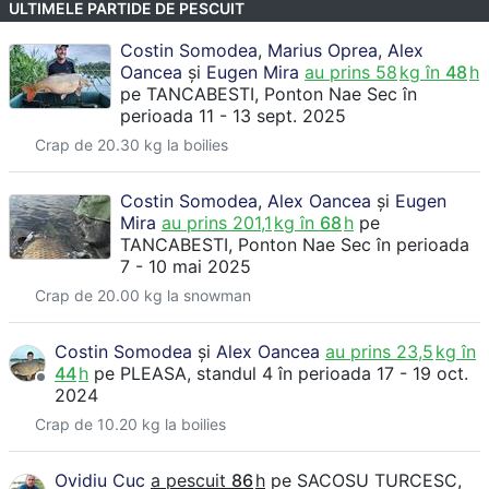
ULTIMELE PARTIDE DE PESCUIT
Costin Somodea
,
Marius Oprea
,
Alex
Oancea
și
Eugen Mira
au prins
58
kg în
48
h
pe
TANCABESTI
, Ponton Nae Sec
în
perioada 11 - 13 sept. 2025
Crap de 20.30 kg la boilies
Costin Somodea
,
Alex Oancea
și
Eugen
Mira
au prins
201,1
kg în
68
h
pe
TANCABESTI
, Ponton Nae Sec
în perioada
7 - 10 mai 2025
Crap de 20.00 kg la snowman
Costin Somodea
și
Alex Oancea
au prins
23,5
kg în
44
h
pe
PLEASA
, standul 4
în perioada 17 - 19 oct.
2024
Crap de 10.20 kg la boilies
Ovidiu Cuc
a pescuit
86
h
pe
SACOSU TURCESC
,