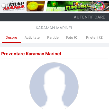
AUTENTIFICARE
KARAMAN MARINEL
Despre
Activitate
Partide
Foto (0)
Prieteni (2)
Prezentare Karaman Marinel