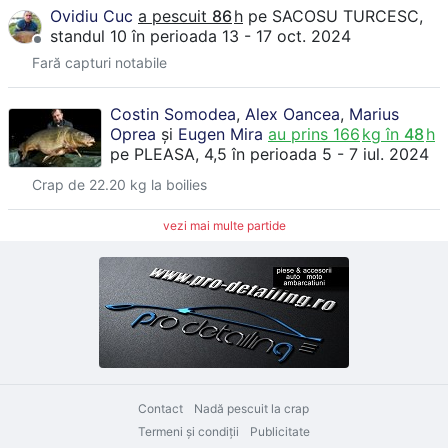
Ovidiu Cuc
a pescuit
86
h
pe
SACOSU TURCESC
,
standul 10
în perioada 13 - 17 oct. 2024
Fară capturi notabile
Costin Somodea
,
Alex Oancea
,
Marius
Oprea
și
Eugen Mira
au prins
166
kg în
48
h
pe
PLEASA
, 4,5
în perioada 5 - 7 iul. 2024
Crap de 22.20 kg la boilies
vezi mai multe partide
Contact
Nadă pescuit la crap
Termeni şi condiţii
Publicitate