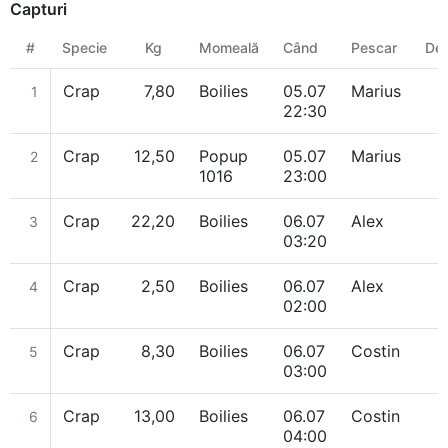
Capturi
#
Specie
Kg
Momeală
Când
Pescar
Des
Crap
7,80
Boilies
05.07
Marius
1
22:30
Crap
12,50
Popup
05.07
Marius
2
1016
23:00
Crap
22,20
Boilies
06.07
Alex
3
03:20
Crap
2,50
Boilies
06.07
Alex
4
02:00
Crap
8,30
Boilies
06.07
Costin
5
03:00
Crap
13,00
Boilies
06.07
Costin
6
04:00