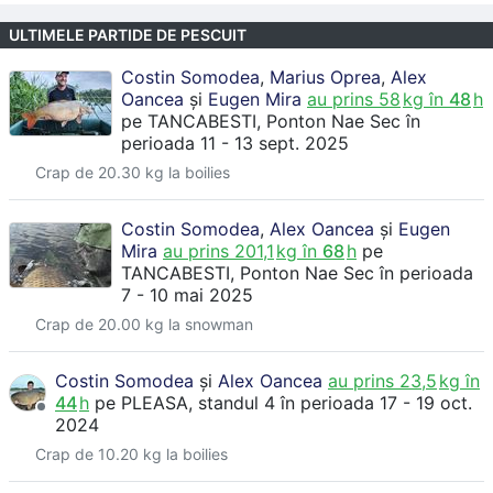
ULTIMELE PARTIDE DE PESCUIT
Costin Somodea
,
Marius Oprea
,
Alex
Oancea
și
Eugen Mira
au prins
58
kg în
48
h
pe
TANCABESTI
, Ponton Nae Sec
în
perioada 11 - 13 sept. 2025
Crap de 20.30 kg la boilies
Costin Somodea
,
Alex Oancea
și
Eugen
Mira
au prins
201,1
kg în
68
h
pe
TANCABESTI
, Ponton Nae Sec
în perioada
7 - 10 mai 2025
Crap de 20.00 kg la snowman
Costin Somodea
și
Alex Oancea
au prins
23,5
kg în
44
h
pe
PLEASA
, standul 4
în perioada 17 - 19 oct.
2024
Crap de 10.20 kg la boilies