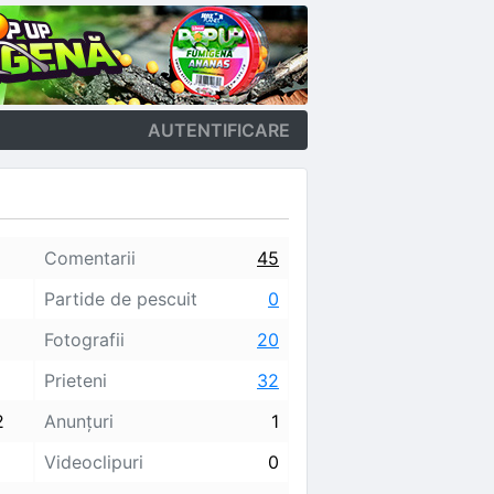
AUTENTIFICARE
Comentarii
45
Partide de pescuit
0
Fotografii
20
Prieteni
32
2
Anunţuri
1
Videoclipuri
0