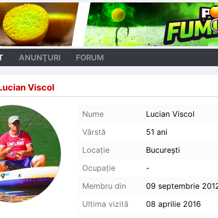
T
ANUNŢURI
FORUM
Lucian Viscol
Nume
Lucian Viscol
Vârstă
51 ani
Locaţie
Bucureşti
Ocupaţie
-
Membru din
09 septembrie 201
Ultima vizită
08 aprilie 2016