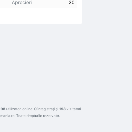
Aprecieri
20
198
utilizatori online:
0
înregistraţi şi
198
vizitatori
ania.ro. Toate drepturile rezervate.