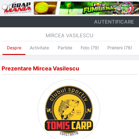
AUTENTIFICARE
MIRCEA VASILESCU
Despre
Activitate
Partide
Foto (79)
Prieteni (76)
Prezentare Mircea Vasilescu