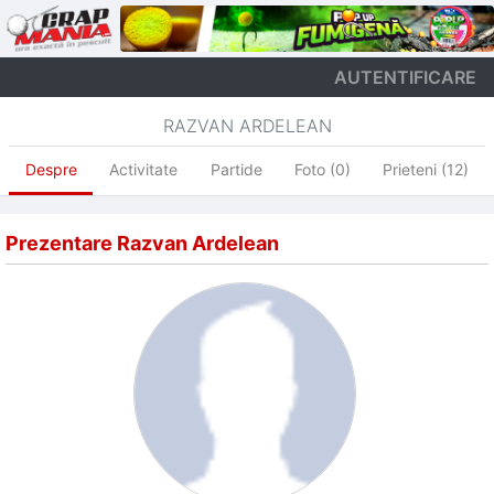
AUTENTIFICARE
RAZVAN ARDELEAN
Despre
Activitate
Partide
Foto (0)
Prieteni (12)
Prezentare Razvan Ardelean