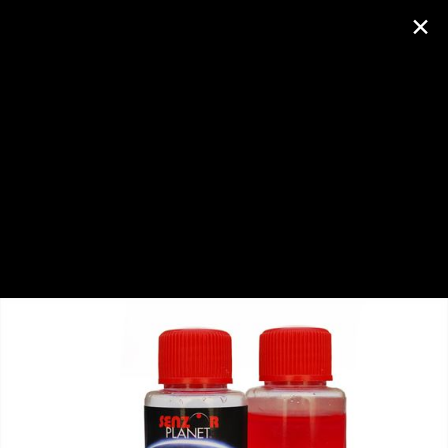
×
AUTENTIFICARE
SENZOR PLANET
Despre
Activitate
Partide
Foto (943)
Prieteni (177)
AROME SENZOR PLANET
Creat de Senzor Planet
duminică, 14 aprilie 2013
Fotografii
1
2