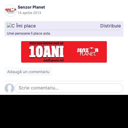
Senzor Planet
14 aprilie 2013
11
12
Îmi place
Distribuie
Unei persoane
îi place asta.
13
14
Adaugă un comentariu
15
16