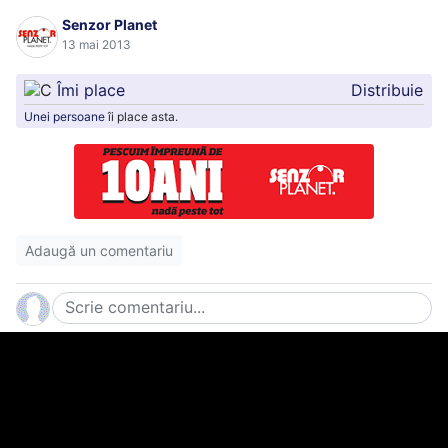
Senzor Planet
13 mai 2013
11
12
Îmi place
Distribuie
Unei persoane
îi place asta.
13
14
Adaugă un comentariu
15
16