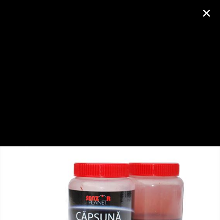
×
AUTENTIFICARE
SENZOR PLANET
Despre
Activitate
Partide
Foto (943)
Prieteni (177)
DIP-URI SENZOR
Creat de Senzor Planet
luni, 13 mai 2013
Fotografii
1
2