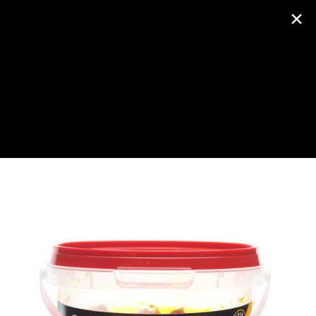
×
AUTENTIFICARE
SENZOR PLANET
Despre
Activitate
Partide
Foto (943)
Prieteni (177)
PORUMB PENTRU CARLIG 150g SENZOR PLANET 2017
Creat de Senzor Planet
miercuri, 15 martie 2017
Fotografii
1
2