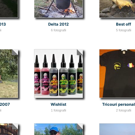
013
Delta 2012
Best off
i
6 fotografii
5 fotografii
 2007
Wishlist
Tricouri persona
i
1 fotografii
2 fotografii