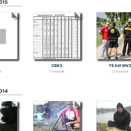
015
.
CBK3
T6 Ed1 MV2
i
1 fotografii
13 fotografii
2014