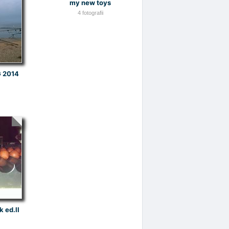
my new toys
4 fotografii
G 2014
 ed.II