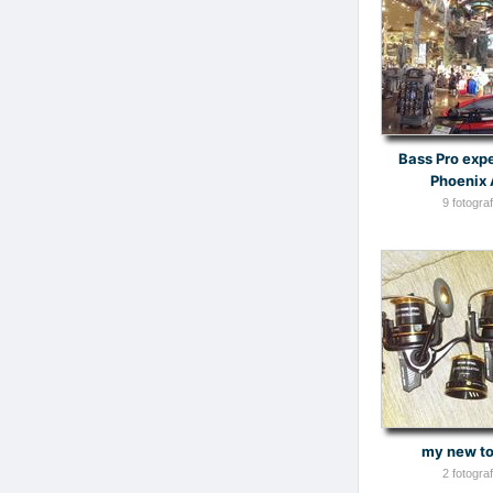
Bass Pro exp
Phoenix
9 fotografi
my new to
2 fotografi