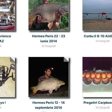
erience
Hermes Peris 22 - 23
Corbu II 8-10 AU
 AZ
iunie 2014
10 fotografii
i
10 fotografii
ys !
Hermes Peris 12 - 14
Pregatiri Carpbook
septembrie 2014
i
16 fotografii