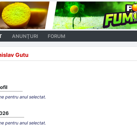
T
ANUNŢURI
FORUM
islav Gutu
fil
e pentru anul selectat.
2026
e pentru anul selectat.