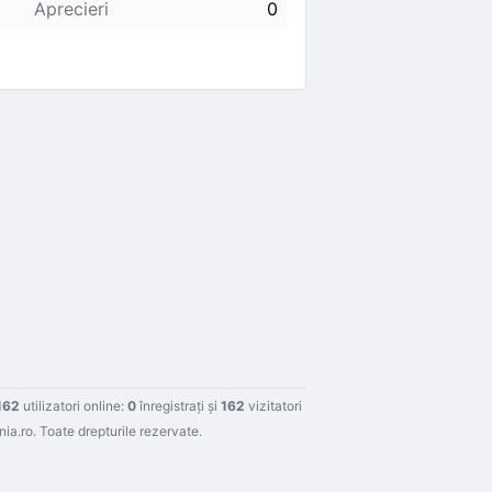
Aprecieri
0
162
utilizatori online:
0
înregistraţi şi
162
vizitatori
a.ro. Toate drepturile rezervate.