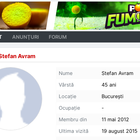
T
ANUNŢURI
FORUM
Stefan Avram
Nume
Stefan Avram
Vârstă
45 ani
Locaţie
Bucureşti
Ocupaţie
-
Membru din
11 mai 2012
Ultima vizită
19 august 2015