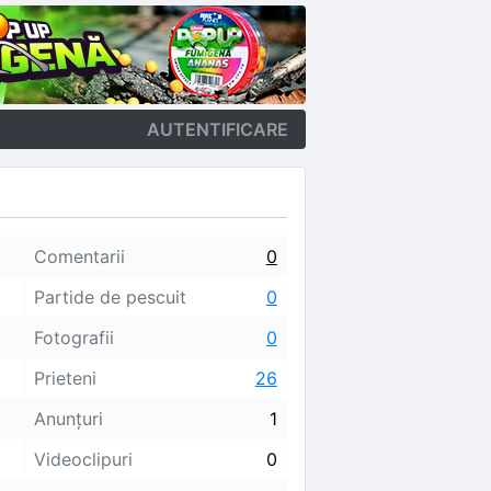
AUTENTIFICARE
Comentarii
0
Partide de pescuit
0
Fotografii
0
Prieteni
26
Anunţuri
1
Videoclipuri
0