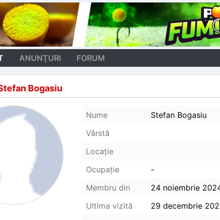
T
ANUNŢURI
FORUM
Stefan Bogasiu
Nume
Stefan Bogasiu
Vârstă
Locaţie
Ocupaţie
-
Membru din
24 noiembrie 202
Ultima vizită
29 decembrie 20