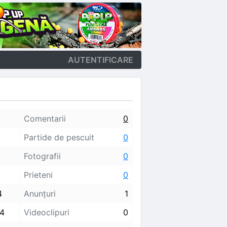
AUTENTIFICARE
Comentarii
0
Partide de pescuit
0
Fotografii
0
Prieteni
0
4
Anunţuri
1
24
Videoclipuri
0