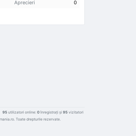
Aprecieri
0
0
95
utilizatori online:
0
înregistraţi şi
95
vizitatori
nia.ro. Toate drepturile rezervate.