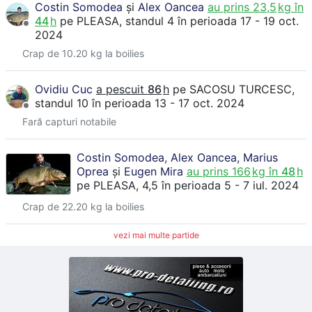
Costin Somodea
și
Alex Oancea
au prins
23,5
kg în
44
h
pe
PLEASA
, standul 4
în perioada 17 - 19 oct.
2024
Crap de 10.20 kg la boilies
Ovidiu Cuc
a pescuit
86
h
pe
SACOSU TURCESC
,
standul 10
în perioada 13 - 17 oct. 2024
Fară capturi notabile
Costin Somodea
,
Alex Oancea
,
Marius
Oprea
și
Eugen Mira
au prins
166
kg în
48
h
pe
PLEASA
, 4,5
în perioada 5 - 7 iul. 2024
Crap de 22.20 kg la boilies
vezi mai multe partide