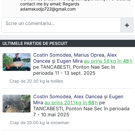
contact me by email; Regards
adamskodjo722@gmail.com
ULTIMELE PARTIDE DE PESCUIT
Costin Somodea
,
Marius Oprea
,
Alex
Oancea
și
Eugen Mira
au prins
58
kg în
48
h
pe
TANCABESTI
, Ponton Nae Sec
în
perioada 11 - 13 sept. 2025
Crap de 20.30 kg la boilies
Costin Somodea
,
Alex Oancea
și
Eugen
Mira
au prins
201,1
kg în
68
h
pe
TANCABESTI
, Ponton Nae Sec
în perioada
7 - 10 mai 2025
Crap de 20.00 kg la snowman