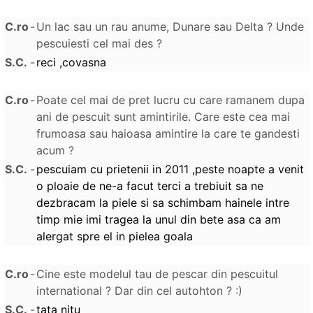
C.ro
-
Un lac sau un rau anume, Dunare sau Delta ? Unde
pescuiesti cel mai des ?
S.C.
-
reci ,covasna
C.ro
-
Poate cel mai de pret lucru cu care ramanem dupa
ani de pescuit sunt amintirile. Care este cea mai
frumoasa sau haioasa amintire la care te gandesti
acum ?
S.C.
-
pescuiam cu prietenii in 2011 ,peste noapte a venit
o ploaie de ne-a facut terci a trebiuit sa ne
dezbracam la piele si sa schimbam hainele intre
timp mie imi tragea la unul din bete asa ca am
alergat spre el in pielea goala
C.ro
-
Cine este modelul tau de pescar din pescuitul
international ? Dar din cel autohton ? :)
S.C.
-
tata nitu