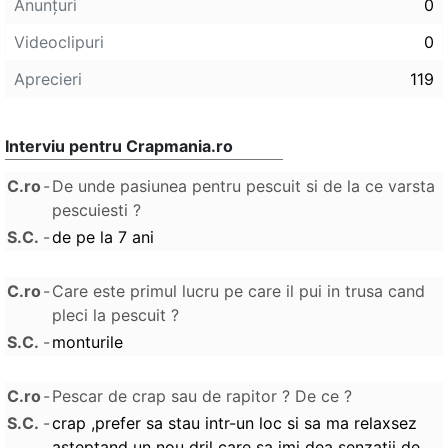
Anunţuri
0
Videoclipuri
0
Aprecieri
119
Interviu pentru Crapmania.ro
C.ro
-
De unde pasiunea pentru pescuit si de la ce varsta
pescuiesti ?
S.C.
-
de pe la 7 ani
C.ro
-
Care este primul lucru pe care il pui in trusa cand
pleci la pescuit ?
S.C.
-
monturile
C.ro
-
Pescar de crap sau de rapitor ? De ce ?
S.C.
-
crap ,prefer sa stau intr-un loc si sa ma relaxsez
asteptand un nou dril care sa imi dea senzatii de