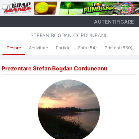
AUTENTIFICARE
STEFAN BOGDAN CORDUNEANU
Despre
Activitate
Partide
Foto (54)
Prieteni (630)
Prezentare Stefan Bogdan Corduneanu