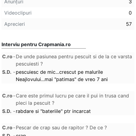
Anunţuri
3
Videoclipuri
0
Aprecieri
57
Interviu pentru Crapmania.ro
C.ro
-
De unde pasiunea pentru pescuit si de la ce varsta
pescuiesti ?
S.D.
-
pescuiesc de mic...crescut pe malurile
Neajlovului...mai "patimas" de vreo 7 ani
C.ro
-
Care este primul lucru pe care il pui in trusa cand
pleci la pescuit ?
S.D.
-
rabdare si "bateriile" ptr incarcat
C.ro
-
Pescar de crap sau de rapitor ? De ce ?
S.D.
-
crap