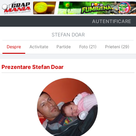
AUTENTIFICARE
STEFAN DOAR
Despre
Activitate
Partide
Foto (21)
Prieteni (29)
Prezentare Stefan Doar