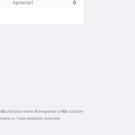
Aprecieri
0
142
utilizatori online:
0
înregistraţi şi
142
vizitatori
ania.ro. Toate drepturile rezervate.