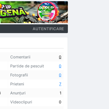
AUTENTIFICARE
Comentarii
0
Partide de pescuit
0
Fotografii
0
Prieteni
7
3
Anunţuri
1
Videoclipuri
0