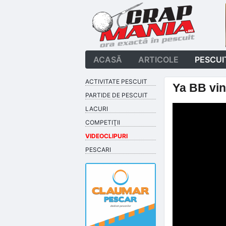
ACASĂ
ARTICOLE
PESCUI
ACTIVITATE PESCUIT
Ya BB vine
PARTIDE DE PESCUIT
LACURI
COMPETIŢII
VIDEOCLIPURI
PESCARI