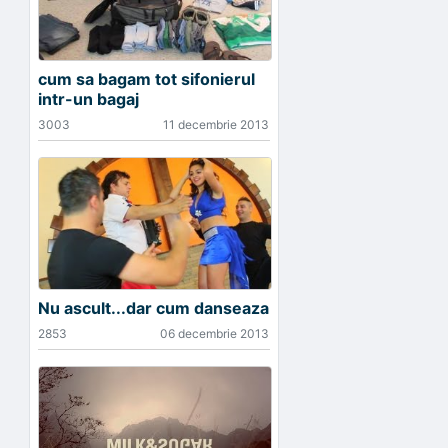
cum sa bagam tot sifonierul
intr-un bagaj
3003
11 decembrie 2013
Nu ascult...dar cum danseaza
2853
06 decembrie 2013