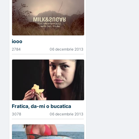
iooo
2784
06 decembrie 2013
Fratica, da-mi o bucatica
3078
06 decembrie 2013