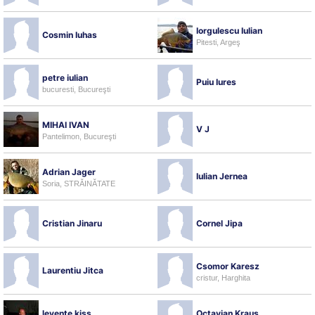
Iorgulescu Iulian
Cosmin Iuhas
Pitesti, Argeş
petre iulian
Puiu Iures
bucuresti, Bucureşti
MIHAI IVAN
V J
Pantelimon, Bucureşti
Adrian Jager
Iulian Jernea
Soria, STRĂINĂTATE
Cristian Jinaru
Cornel Jipa
Csomor Karesz
Laurentiu Jitca
cristur, Harghita
levente kiss
Octavian Kraus