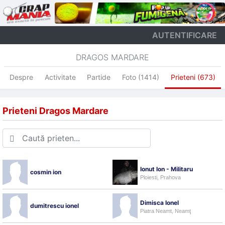
AUTENTIFICARE
DRAGOS MARDARE
Despre
Activitate
Partide
Foto (1414)
Prieteni (673)
Prieteni Dragos Mardare
Ionut Ion - Militaru
cosmin ion
Ploiesti, Prahova
Dimisca Ionel
dumitrescu ionel
Piatra Neamt, Neamţ