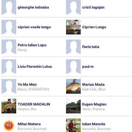
gheorghe lodoaba
cristi lugojan
ciprian vasile lungu
Ciprian Lungu
Petru Iulian Lupu
florin lutia
Mureş
Liviu Florentin Lutuc
paul m
Yo Ma Men
Marius Mada
Baicoi, STRĂINĂTATE
Baile Felix, Bihor
TOADER MADALIN
Eugen Maglan
Otopeni, Ilfov
Slanic, Prahova
Mihai Mahera
Iulian Mancila
Bucuresti, Bucureşti
bucuresti, Bucureşti