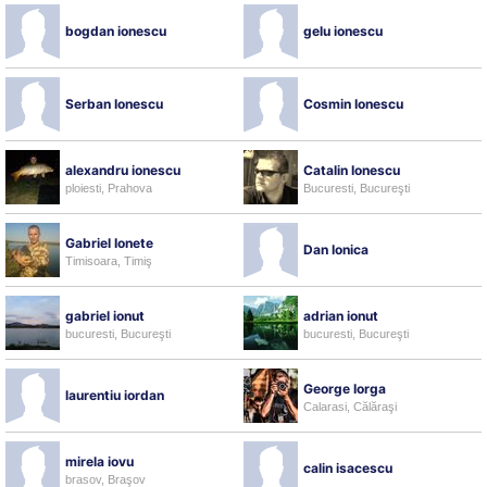
bogdan ionescu
gelu ionescu
Serban Ionescu
Cosmin Ionescu
alexandru ionescu
Catalin Ionescu
ploiesti, Prahova
Bucuresti, Bucureşti
Gabriel Ionete
Dan Ionica
Timisoara, Timiş
gabriel ionut
adrian ionut
bucuresti, Bucureşti
bucuresti, Bucureşti
George Iorga
laurentiu iordan
Calarasi, Călăraşi
mirela iovu
calin isacescu
brasov, Braşov