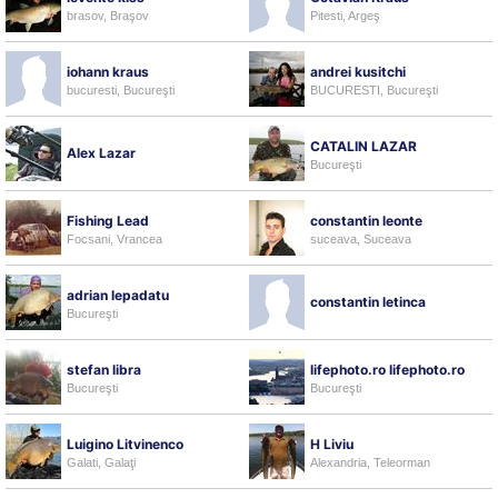
brasov, Braşov
Pitesti, Argeş
iohann kraus
andrei kusitchi
bucuresti, Bucureşti
BUCURESTI, Bucureşti
CATALIN LAZAR
Alex Lazar
Bucureşti
Fishing Lead
constantin leonte
Focsani, Vrancea
suceava, Suceava
adrian lepadatu
constantin letinca
Bucureşti
stefan libra
lifephoto.ro lifephoto.ro
Bucureşti
Bucureşti
Luigino Litvinenco
H Liviu
Galati, Galaţi
Alexandria, Teleorman