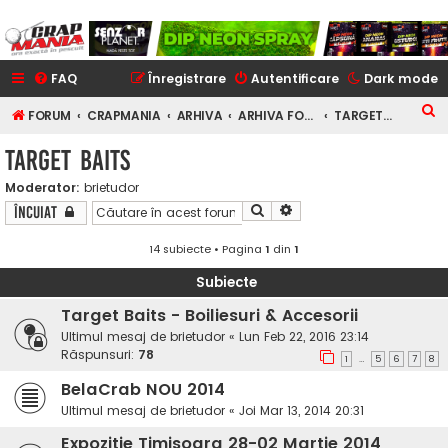
FAQ
Înregistrare
Autentificare
Dark mode
C
FORUM
CRAPMANIA
ARHIVA
ARHIVA FORUM
TARGET BAITS
ă
TARGET BAITS
u
Moderator:
brietudor
t
Căutare
Căutare avansată
Încuiat
a
r
14 subiecte • Pagina
1
din
1
e
Subiecte
Target Baits - Boiliesuri & Accesorii
Ultimul mesaj de
brietudor
«
Lun Feb 22, 2016 23:14
Răspunsuri:
78
…
1
5
6
7
8
BelaCrab NOU 2014
Ultimul mesaj de
brietudor
«
Joi Mar 13, 2014 20:31
Expozitie Timisoara 28-02 Martie 2014