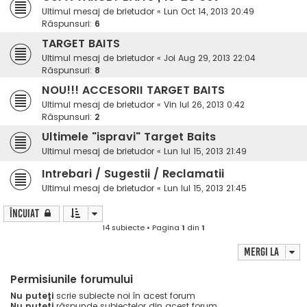
Ultimul mesaj de
brietudor
«
Lun Oct 14, 2013 20:49
Răspunsuri:
6
TARGET BAITS
Ultimul mesaj de
brietudor
«
Joi Aug 29, 2013 22:04
Răspunsuri:
8
NOU!!! ACCESORII TARGET BAITS
Ultimul mesaj de
brietudor
«
Vin Iul 26, 2013 0:42
Răspunsuri:
2
Ultimele "ispravi" Target Baits
Ultimul mesaj de
brietudor
«
Lun Iul 15, 2013 21:49
Intrebari / Sugestii / Reclamatii
Ultimul mesaj de
brietudor
«
Lun Iul 15, 2013 21:45
Încuiat
14 subiecte • Pagina
1
din
1
Mergi la
Permisiunile forumului
Nu puteţi
scrie subiecte noi în acest forum
Nu puteţi
răspunde subiectelor din acest forum